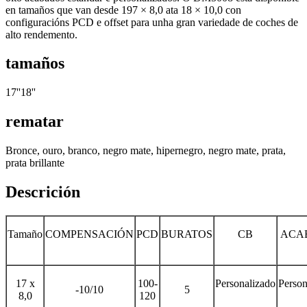
en tamaños que van desde 197 × 8,0 ata 18 × 10,0 con
configuracións PCD e offset para unha gran variedade de coches de
alto rendemento.
tamaños
17''18''
rematar
Bronce, ouro, branco, negro mate, hipernegro, negro mate, prata,
prata brillante
Descrición
Tamaño
COMPENSACIÓN
PCD
BURATOS
CB
ACA
17 x
100-
Personalizado
Person
-10/10
5
8,0
120